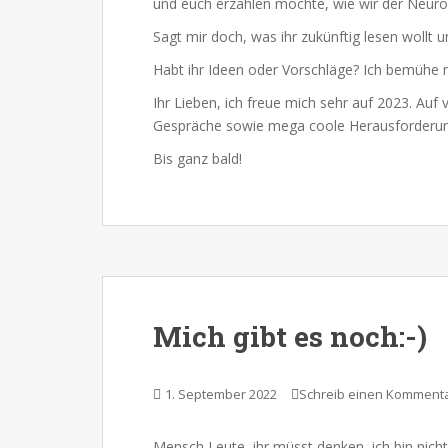
und euch erzählen möchte, wie wir der Neuro
Sagt mir doch, was ihr zukünftig lesen woll
Habt ihr Ideen oder Vorschläge? Ich bemüh
Ihr Lieben, ich freue mich sehr auf 2023. Au
Gespräche sowie mega coole Herausforderu
Bis ganz bald!
Mich gibt es noch:-)
1. September 2022
Schreib einen Komment
Mensch Leute, ihr müsst denken, ich bin nich