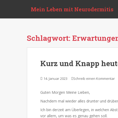
S
Mein Leben mit Neurodermitis
k
i
p
t
o
Schlagwort:
Erwartunge
m
a
i
n
Kurz und Knapp heut
c
o
n
14. Januar 2023
Schreib einen Kommentar
t
e
Guten Morgen Meine Lieben,
n
t
Nachdem mal wieder alles drunter und drüber 
Ich bin derzeit am Überlegen, in welchen Abs
vor allem, um was es genau gehen soll.