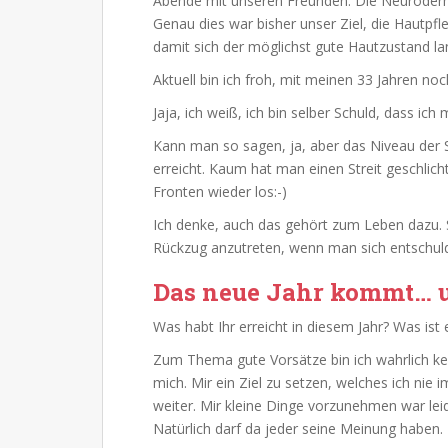
Abende mit unseren Freunden. Die Neurodermi
Genau dies war bisher unser Ziel, die Hautpf
damit sich der möglichst gute Hautzustand lan
Aktuell bin ich froh, mit meinen 33 Jahren noc
Jaja, ich weiß, ich bin selber Schuld, dass ich
Kann man so sagen, ja, aber das Niveau der S
erreicht. Kaum hat man einen Streit geschlich
Fronten wieder los:-)
Ich denke, auch das gehört zum Leben dazu. 
Rückzug anzutreten, wenn man sich entschuldi
Das neue Jahr kommt… 
Was habt Ihr erreicht in diesem Jahr? Was ist
Zum Thema gute Vorsätze bin ich wahrlich kei
mich. Mir ein Ziel zu setzen, welches ich nie
weiter. Mir kleine Dinge vorzunehmen war leid
Natürlich darf da jeder seine Meinung haben.