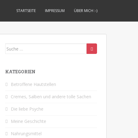
STARTSEITE
IMPRESSUM
ÜBER MICH :-)
Suche
nach:
KATEGORIEN
Betroffene Hautstellen
Cremes, Salben und andere tolle Sachen
Die liebe Psyche
Meine Geschichte
Nahrungsmittel