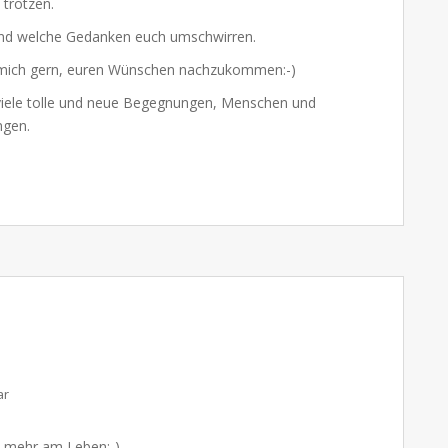
 trotzen.
t und welche Gedanken euch umschwirren.
e mich gern, euren Wünschen nachzukommen:-)
f viele tolle und neue Begegnungen, Menschen und
ngen.
ar
t mehr am Leben:-)