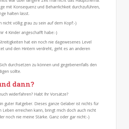
tis war über längere Zeit mal nicht das Hauptthema.
lege mit Konsequenz und Beharrlichkeit durchzuführen,
ge halten lässt.
h nicht völlig grau zu sein auf dem Kopf:-)
 mir 4 Kinder angeschafft habe:-)
treitigkeiten hat ein noch nie dagewesenes Level
tet und den Hintern verdreht, geht es an anderen
Sich durchsetzen zu können und gegebenenfalls den
gen sollte.
und dann?
 euch widerfahren? Habt Ihr Vorsätze?
n guter Ratgeber. Dieses ganze Gelaber ist nichts für
 im Leben erreichen kann, bringt mich doch auch nicht
er noch nie meine Stärke. Ganz oder gar nicht:-)