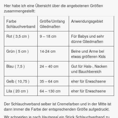
Hier habe ich eine Übersicht über die angebotenen Größen
zusammengestellt:
Farbe
Größe/Umfang
Anwendungsgebiet
Schlauchverband
Gliedmaßen
Rot ( 3,5 cm )
9 – 18 cm
Für Babys und sehr
dünne Gliedmaßen
Grün ( 5 cm )
14-24 cm
Beine und Arme bei
etwas größeren Kids
Blau ( 7,5 )
24 – 40 cm
Gut für Hals-, Nacken
und Bauchbereich
Gelb ( 10,75 )
35 – 64 cm
eher für Erwachsene
Lila ( 20 cm )
64 – 130 cm
eher für Erwachsene
Der Schlauchverband selber ist Cremefarben und in der Mitte ist
dann immer die Farbe der entsprechenden Größe aufgedruckt.
Wir schneiden je nach Hautareal ein Stück Schlauchverband zu