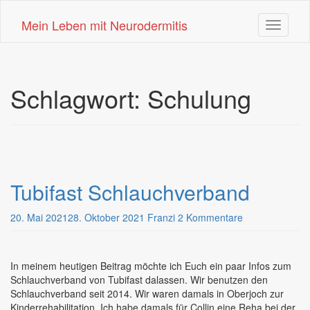
Skip
to
Mein Leben mit Neurodermitis
Toggle n
main
content
Schlagwort:
Schulung
Tubifast Schlauchverband
20. Mai 2021
28. Oktober 2021
Franzi
2 Kommentare
In meinem heutigen Beitrag möchte ich Euch ein paar Infos zum
Schlauchverband von Tubifast dalassen. Wir benutzen den
Schlauchverband seit 2014. Wir waren damals in Oberjoch zur
Kinderrehabilitation. Ich habe damals für Collin eine Reha bei der