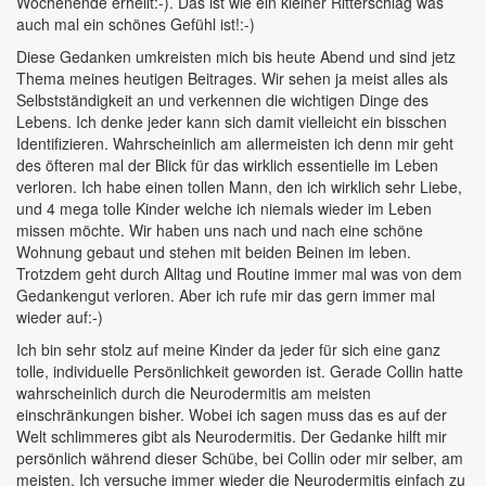
Wochenende erhellt:-). Das ist wie ein kleiner Ritterschlag was
auch mal ein schönes Gefühl ist!:-)
Diese Gedanken umkreisten mich bis heute Abend und sind jetz
Thema meines heutigen Beitrages. Wir sehen ja meist alles als
Selbstständigkeit an und verkennen die wichtigen Dinge des
Lebens. Ich denke jeder kann sich damit vielleicht ein bisschen
Identifizieren. Wahrscheinlich am allermeisten ich denn mir geht
des öfteren mal der Blick für das wirklich essentielle im Leben
verloren. Ich habe einen tollen Mann, den ich wirklich sehr Liebe,
und 4 mega tolle Kinder welche ich niemals wieder im Leben
missen möchte. Wir haben uns nach und nach eine schöne
Wohnung gebaut und stehen mit beiden Beinen im leben.
Trotzdem geht durch Alltag und Routine immer mal was von dem
Gedankengut verloren. Aber ich rufe mir das gern immer mal
wieder auf:-)
Ich bin sehr stolz auf meine Kinder da jeder für sich eine ganz
tolle, individuelle Persönlichkeit geworden ist. Gerade Collin hatte
wahrscheinlich durch die Neurodermitis am meisten
einschränkungen bisher. Wobei ich sagen muss das es auf der
Welt schlimmeres gibt als Neurodermitis. Der Gedanke hilft mir
persönlich während dieser Schübe, bei Collin oder mir selber, am
meisten. Ich versuche immer wieder die Neurodermitis einfach zu