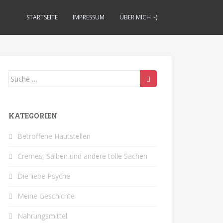
STARTSEITE
IMPRESSUM
ÜBER MICH :-)
Suche
nach:
KATEGORIEN
Betroffene Hautstellen
Cremes, Salben und andere tolle Sachen
Die liebe Psyche
Meine Geschichte
Nahrungsmittel