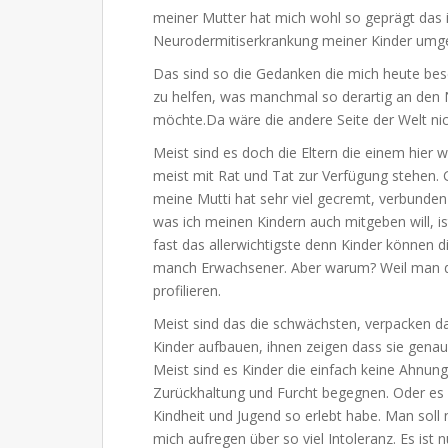
meiner Mutter hat mich wohl so geprägt das 
Neurodermitiserkrankung meiner Kinder um
Das sind so die Gedanken die mich heute besc
zu helfen, was manchmal so derartig an den 
möchte.Da wäre die andere Seite der Welt ni
Meist sind es doch die Eltern die einem hier 
meist mit Rat und Tat zur Verfügung stehen. 
meine Mutti hat sehr viel gecremt, verbunde
was ich meinen Kindern auch mitgeben will, is
fast das allerwichtigste denn Kinder können d
manch Erwachsener. Aber warum? Weil man di
profilieren.
Meist sind das die schwächsten, verpacken das
Kinder aufbauen, ihnen zeigen dass sie genauso
Meist sind es Kinder die einfach keine Ahnu
Zurückhaltung und Furcht begegnen. Oder es si
Kindheit und Jugend so erlebt habe. Man soll 
mich aufregen über so viel Intoleranz. Es ist n