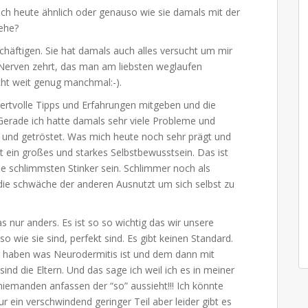
ich heute ähnlich oder genauso wie sie damals mit der
gehe?
häftigen. Sie hat damals auch alles versucht um mir
Nerven zehrt, das man am liebsten weglaufen
cht weit genug manchmal:-).
wertvolle Tipps und Erfahrungen mitgeben und die
Gerade ich hatte damals sehr viele Probleme und
n und getröstet. Was mich heute noch sehr prägt und
t ein großes und starkes Selbstbewusstsein. Das ist
ie schlimmsten Stinker sein. Schlimmer noch als
e schwäche der anderen Ausnutzt um sich selbst zu
 nur anders. Es ist so so wichtig das wir unsere
 wie sie sind, perfekt sind. Es gibt keinen Standard.
ng haben was Neurodermitis ist und dem dann mit
nd die Eltern. Und das sage ich weil ich es in meiner
niemanden anfassen der “so” aussieht!!! Ich könnte
ur ein verschwindend geringer Teil aber leider gibt es