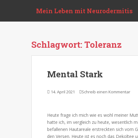
S
Mein Leben mit Neurodermitis
k
i
p
t
o
Schlagwort:
Toleranz
m
a
i
n
Mental Stark
c
o
n
14. April 2021
Schreib einen Kommentar
t
e
n
Heute frage ich mich wie es wohl meiner Mutti
t
hatte ich, im vergleich zu heute, wesentlich 
befallenen Hautareale erstreckten sich vom G
den Versen. Heute ist es noch das Dekoltee 