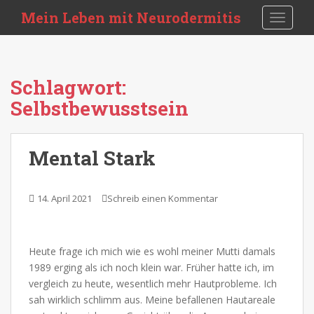
S
Mein Leben mit Neurodermitis
TOGGLE
k
i
p
t
Schlagwort:
o
Selbstbewusstsein
m
a
i
Mental Stark
n
c
o
14. April 2021
Schreib einen Kommentar
n
t
e
n
Heute frage ich mich wie es wohl meiner Mutti damals
t
1989 erging als ich noch klein war. Früher hatte ich, im
vergleich zu heute, wesentlich mehr Hautprobleme. Ich
sah wirklich schlimm aus. Meine befallenen Hautareale